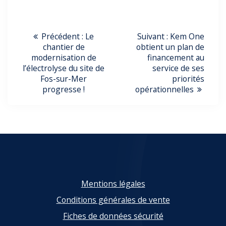
Navigation
Article
Article
Précédent :
Le
Suivant :
Kem One
précédent
suivant
chantier de
obtient un plan de
De
:
:
modernisation de
financement au
l’électrolyse du site de
service de ses
L’article
Fos-sur-Mer
priorités
progresse !
opérationnelles
Mentions légales
Conditions générales de vente
Fiches de données sécurité