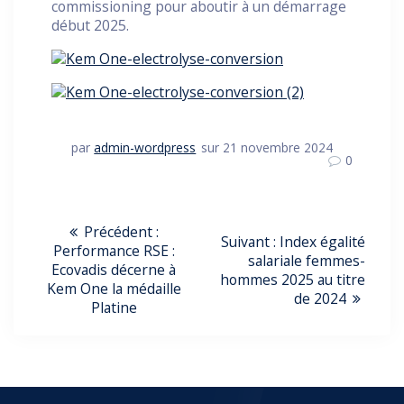
commissioning pour aboutir à un démarrage
début 2025.
par
admin-wordpress
sur 21 novembre 2024
0
Navigation
Article
Précédent :
Article
Suivant :
Index égalité
précédent
Performance RSE :
De
suivant
salariale femmes-
:
Ecovadis décerne à
:
hommes 2025 au titre
Kem One la médaille
L’article
de 2024
Platine